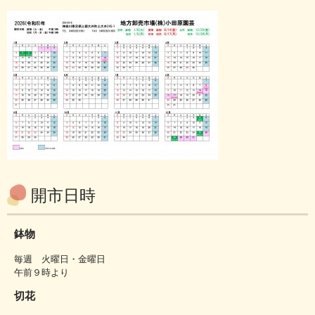
開市日時
鉢物
毎週 火曜日・金曜日
午前９時より
切花