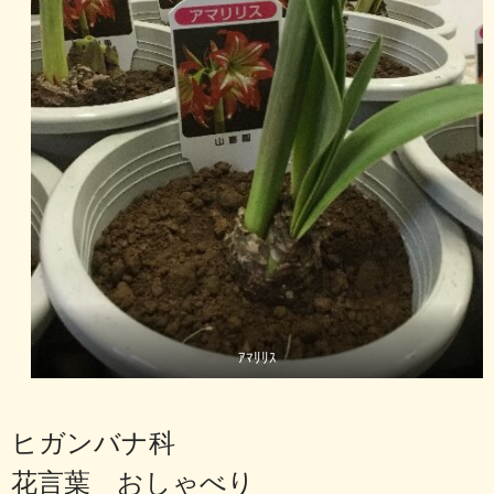
ｱﾏﾘﾘｽ
ヒガンバナ科
花言葉 おしゃべり