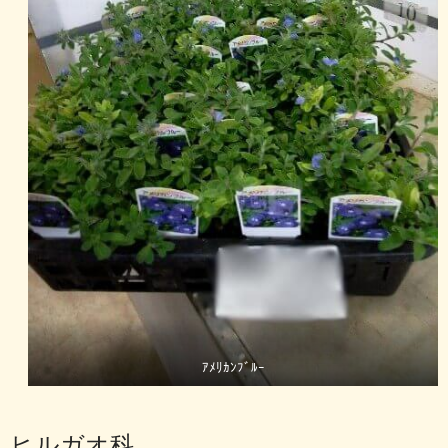
ｱﾒﾘｶﾝﾌﾞﾙｰ
ヒルガオ科