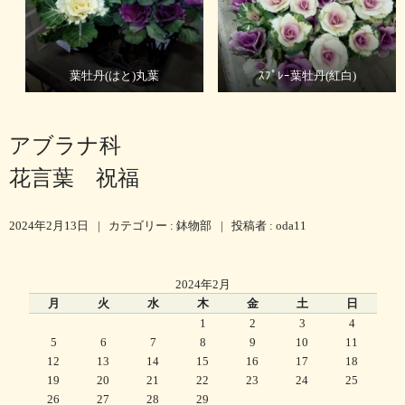
葉牡丹(はと)丸葉
ｽﾌﾟﾚｰ葉牡丹(紅白)
アブラナ科
花言葉 祝福
2024年2月13日
|
カテゴリー :
鉢物部
|
投稿者 : oda11
2024年2月
月
火
水
木
金
土
日
1
2
3
4
5
6
7
8
9
10
11
12
13
14
15
16
17
18
19
20
21
22
23
24
25
26
27
28
29