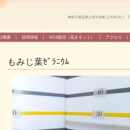
神奈川県足柄上郡大井町上大井245-1 TEL（0
社概要
採用情報
WEB販売（花きネット）
アクセス
もみじ葉ｾﾞﾗﾆｳﾑ