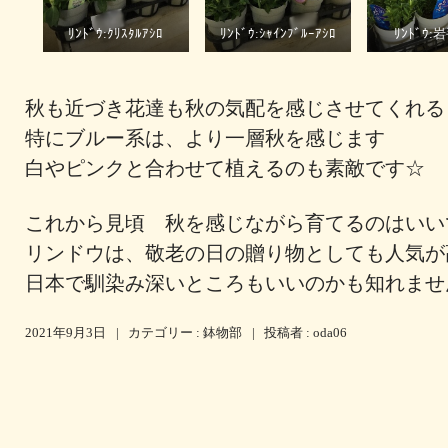
ﾘﾝﾄﾞｳ:ｸﾘｽﾀﾙｱｼﾛ
ﾘﾝﾄﾞｳ:ｼｬｲﾝﾌﾞﾙｰｱｼﾛ
ﾘﾝﾄﾞｳ
秋も近づき花達も秋の気配を感じさせてくれる
特にブルー系は、より一層秋を感じます
白やピンクと合わせて植えるのも素敵です☆
これから見頃
秋を感じながら育てるのはいい
リンドウは、敬老の日の贈り物としても人気が
日本で馴染み深いところもいいのかも知れませ
2021年9月3日
|
カテゴリー :
鉢物部
|
投稿者 : oda06