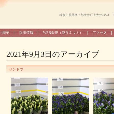
神奈川県足柄上郡大井町上大井245-1 TEL（0
社概要
採用情報
WEB販売（花きネット）
アクセス
2021年9月3日
のアーカイブ
リンドウ