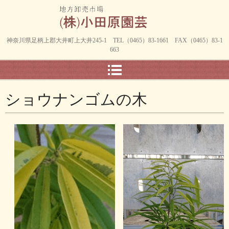
神奈川県足柄上郡大井町上大井245-1 TEL（0465）83-1661 FAX（0465）83-1
663
ショウナンゴムの木