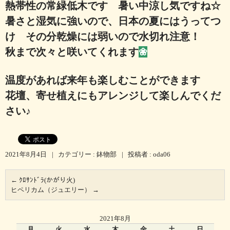
熱帯性の常緑低木です 暑い中涼し気ですね☆
暑さと湿気に強いので、日本の夏にはうってつ
け その分乾燥には弱いので水切れ注意！
秋まで次々と咲いてくれます
❀
温度があれば来年も楽しむことができます
花壇、寄せ植えにもアレンジして楽しんでくだ
さい♪
2021年8月4日
|
カテゴリー :
鉢物部
|
投稿者 : oda06
←
ｸﾛｻﾝﾄﾞﾗ(かがり火)
ヒペリカム（ジュエリー）
→
2021年8月
月
火
水
木
金
土
日