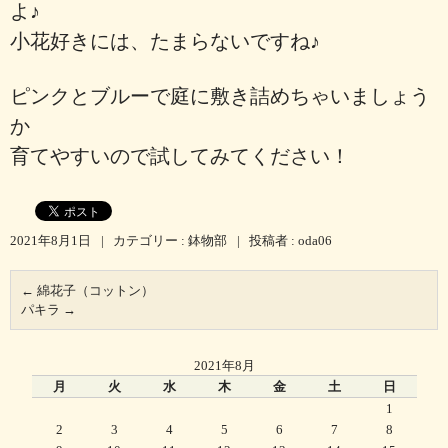
よ♪
小花好きには、たまらないですね♪
ピンクとブルーで庭に敷き詰めちゃいましょう
か
育てやすいので試してみてください！
2021年8月1日
|
カテゴリー :
鉢物部
|
投稿者 : oda06
←
綿花子（コットン）
パキラ
→
2021年8月
月
火
水
木
金
土
日
1
2
3
4
5
6
7
8