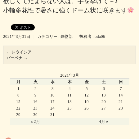
欲しくてたまらない人は、手を挙げて～♪
小輪多花性で暑さに強くドーム状に咲きます
2021年3月31日
|
カテゴリー :
鉢物部
|
投稿者 : oda06
←
レウイシア
バーベナ
→
2021年3月
月
火
水
木
金
土
日
1
2
3
4
5
6
7
8
9
10
11
12
13
14
15
16
17
18
19
20
21
22
23
24
25
26
27
28
29
30
31
« 2月
4月 »