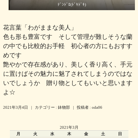
ﾃﾞﾝﾄﾞﾛ(ﾄﾞｷﾄﾞｷ)
花言葉「わがままな美人」
色も形も豊富です そして管理が難しそうな蘭
の中でも比較的お手軽 初心者の方にもおすす
めです
艶やかで存在感があり、美しく香り高く、手元
に置けばその魅力に魅了されてしまうのではな
いでしょうか 贈り物としてもいいと思います
よ☆
2021年3月4日
|
カテゴリー :
鉢物部
|
投稿者 : oda06
2021年3月
月
火
水
木
金
土
日