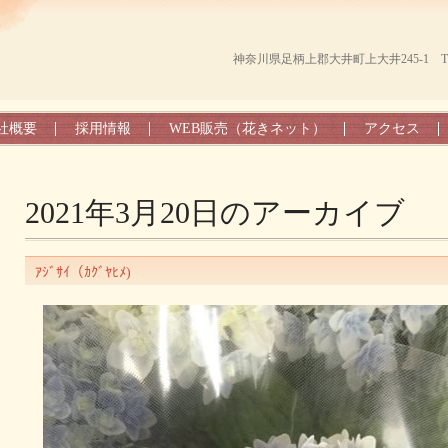
神奈川県足柄上郡大井町上大井245-1 TEL（0
社概要
採用情報
WEB販売（花きネット）
アクセス
2021年3月20日
のアーカイブ
ｱｼﾞｻｲ（ｶｸﾞﾔﾋﾒ)