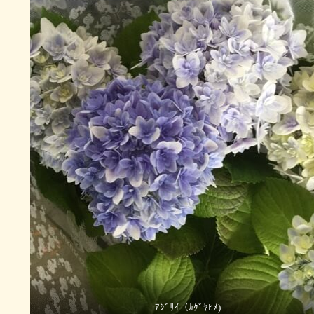
ｱｼﾞｻｲ（ｶｸﾞﾔﾋﾒ)