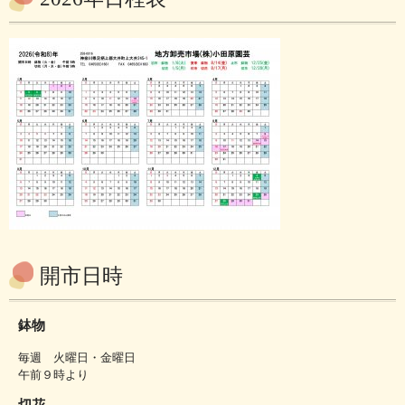
開市日時
鉢物
毎週 火曜日・金曜日
午前９時より
切花