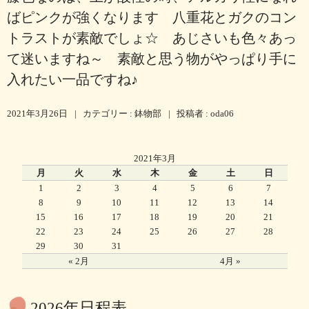
ばピンクが強くなります 八重花とガクのコン
トラストが素敵でしょ☆ あじさいも色々あっ
て迷いますね～ 素敵と思う物がやっぱり手に
入れたい一品ですね♪
2021年3月26日
|
カテゴリー :
鉢物部
|
投稿者 : oda06
2021年3月
月
火
水
木
金
土
日
1
2
3
4
5
6
7
8
9
10
11
12
13
14
15
16
17
18
19
20
21
22
23
24
25
26
27
28
29
30
31
« 2月
4月 »
2026年日程表