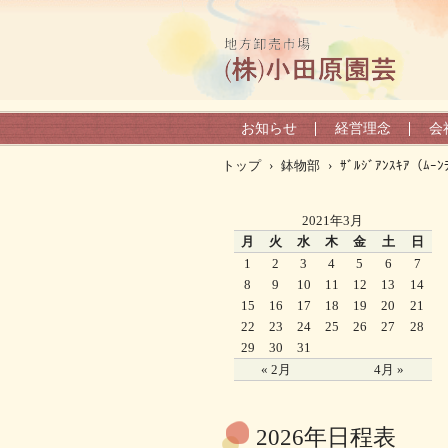
お知らせ
経営理念
会
トップ
›
鉢物部
›
ｻﾞﾙｼﾞｱﾝｽｷｱ（ﾑｰﾝ
2021年3月
月
火
水
木
金
土
日
1
2
3
4
5
6
7
8
9
10
11
12
13
14
15
16
17
18
19
20
21
22
23
24
25
26
27
28
29
30
31
« 2月
4月 »
2026年日程表