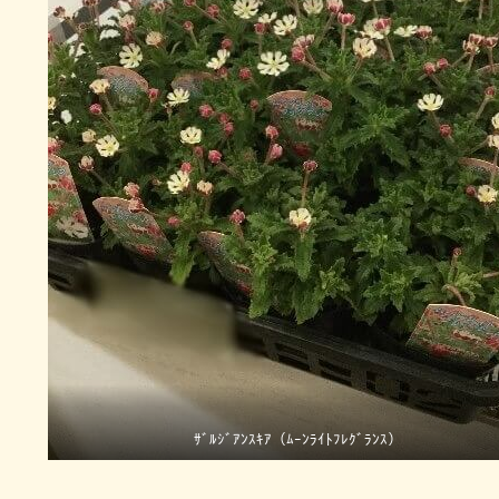
ｻﾞﾙｼﾞｱﾝｽｷｱ（ﾑｰﾝﾗｲﾄﾌﾚｸﾞﾗﾝｽ）