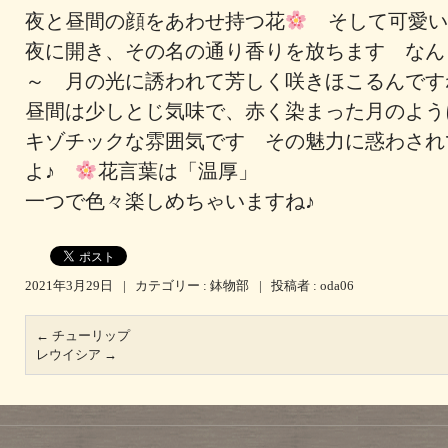
夜と昼間の顔をあわせ持つ花
そして可愛い
夜に開き、その名の通り香りを
放ちます なん
～ 月の光に誘われて芳しく咲きほこるんで
昼間は少しとじ気味で、赤く染まった月のよう
キゾチックな雰囲気です その魅力に惑わされ
よ♪
花言葉は「温厚」
一つで色々楽しめちゃいますね♪
2021年3月29日
|
カテゴリー :
鉢物部
|
投稿者 : oda06
←
チューリップ
レウイシア
→