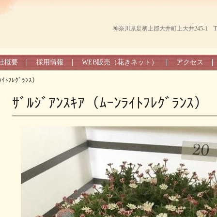
神奈川県足柄上郡大井町上大井245-1 TEL（0
社概要
採用情報
WEB販売（花きネット）
アクセス
ﾗｲﾄﾌﾚｸﾞﾗﾝｽ）
ｻﾞﾙｼﾞｱﾝｽｷｱ（ﾑｰﾝﾗｲﾄﾌﾚｸﾞﾗﾝｽ）