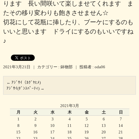
ります 長い間咲いて楽しませてくれます ま
たその移り変わりも飽きさせません☆
切花にして花瓶に挿したり、ブーケにするのも
いいと思います ドライにするのもいいですね
♪
2021年3月21日
|
カテゴリー :
鉢物部
|
投稿者 : oda06
←
ｱｼﾞｻｲ（ｶｸﾞﾔﾋﾒ)
ｱｼﾞｻｲ(ﾀﾞﾝｽﾊﾟｰﾃｨ)
→
2021年3月
月
火
水
木
金
土
日
1
2
3
4
5
6
7
8
9
10
11
12
13
14
15
16
17
18
19
20
21
22
23
24
25
26
27
28