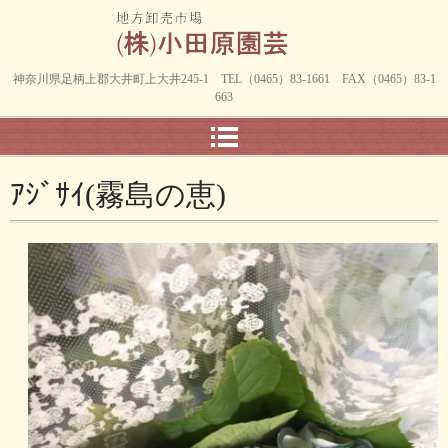
神奈川県足柄上郡大井町上大井245-1 TEL（0465）83-1661 FAX（0465）83-1
663
ｱｼﾞｻｲ(霧島の恵)