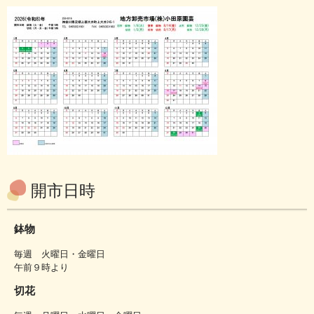
開市日時
鉢物
毎週 火曜日・金曜日
午前９時より
切花