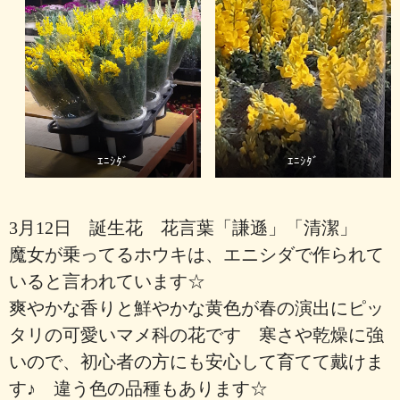
ｴﾆｼﾀﾞ
ｴﾆｼﾀﾞ
3月12日 誕生花 花言葉「謙遜」「清潔」
魔女が乗ってるホウキは、エニシダで作られて
いると言われています☆
爽やかな香りと鮮やかな黄色が春の演出にピッ
タリの可愛いマメ科の花です 寒さや乾燥に強
いので、初心者の方にも安心して育てて戴けま
す♪ 違う色の品種もあります☆