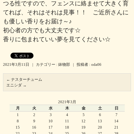
つる性ですので、フェンスに絡ませて大きく育
てれば、それはそれは見事！！ ご近所さんに
も優しい香りをお届け～♪
初心者の方でも大丈夫です☆
香りに包まれていい夢を見てください☆
2021年3月11日
|
カテゴリー :
鉢物部
|
投稿者 : oda06
←
ナスターチューム
エニシダ
→
2021年3月
月
火
水
木
金
土
日
1
2
3
4
5
6
7
8
9
10
11
12
13
14
15
16
17
18
19
20
21
22
23
24
25
26
27
28