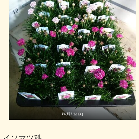
ｱﾙﾒﾘｱ(MIX)
イソマツ科