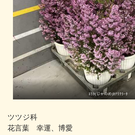
ｴﾘｶ(じゃのめ)ｶﾅﾘｸﾗｰﾀ
ツツジ科
花言葉 幸運、博愛