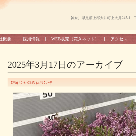
神奈川県足柄上郡大井町上大井245-1 TEL（0
社概要
採用情報
WEB販売（花きネット）
アクセス
2025年3月17日
のアーカイブ
ｴﾘｶ(じゃのめ)ｶﾅﾘｸﾗｰﾀ