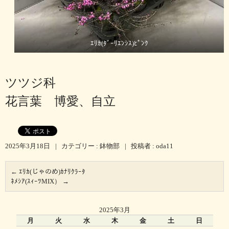
ｴﾘｶ(ﾀﾞｰﾘｴﾝｼｽ)ﾋﾟﾝｸ
ツツジ科
花言葉 博愛、自立
2025年3月18日
|
カテゴリー :
鉢物部
|
投稿者 : oda11
←
ｴﾘｶ(じゃのめ)ｶﾅﾘｸﾗｰﾀ
ﾈﾒｼｱ(ｽｨｰﾂMIX）
→
2025年3月
月
火
水
木
金
土
日