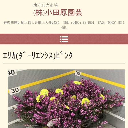
神奈川県足柄上郡大井町上大井245-1 TEL（0465）83-1661 FAX（0465）83-1
663
ｴﾘｶ(ﾀﾞｰﾘｴﾝｼｽ)ﾋﾟﾝｸ