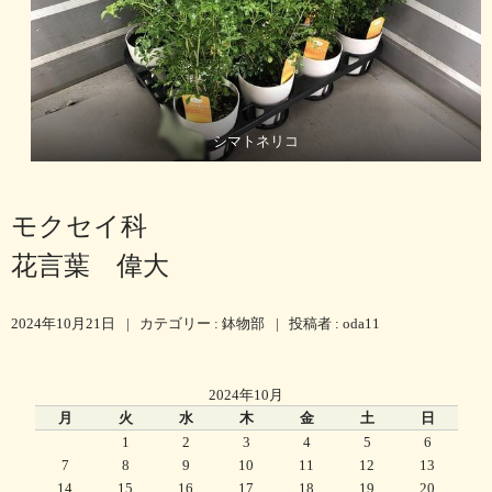
シマトネリコ
モクセイ科
花言葉 偉大
2024年10月21日
|
カテゴリー :
鉢物部
|
投稿者 : oda11
2024年10月
月
火
水
木
金
土
日
1
2
3
4
5
6
7
8
9
10
11
12
13
14
15
16
17
18
19
20