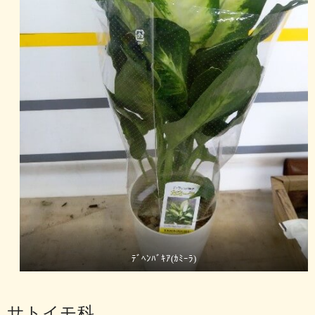
ﾃﾞﾍﾝﾊﾞｷｱ(ｶﾐｰﾗ)
サトイモ科