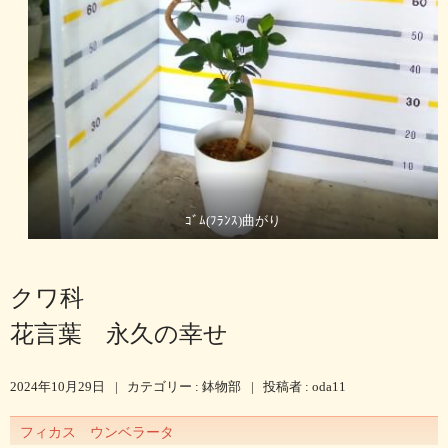
ｺﾞﾑ(ﾌﾗﾝｽ)曲がり
クワ科
花言葉 永久の幸せ
2024年10月29日
|
カテゴリー :
鉢物部
|
投稿者 : oda11
フィカス ウンベラータ