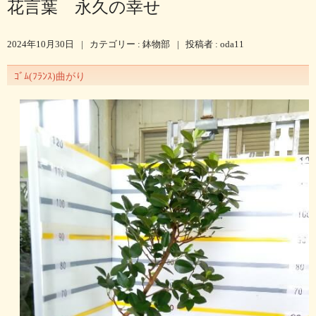
花言葉 永久の幸せ
2024年10月30日
|
カテゴリー :
鉢物部
|
投稿者 : oda11
ｺﾞﾑ(ﾌﾗﾝｽ)曲がり