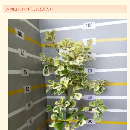
ﾌｨｯｶｽ(ﾄﾗｲｱﾝｷﾞｭﾗﾘｽ)斑入り