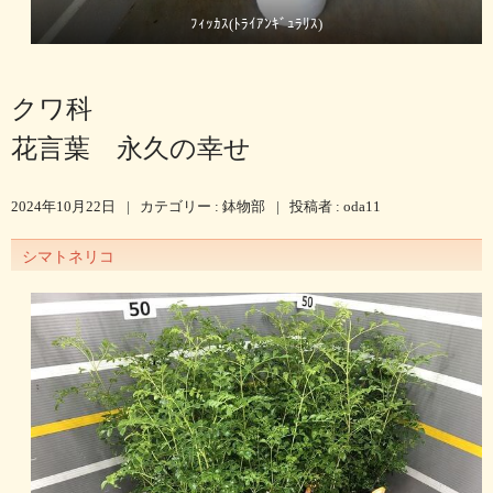
ﾌｨｯｶｽ(ﾄﾗｲｱﾝｷﾞｭﾗﾘｽ)
クワ科
花言葉 永久の幸せ
2024年10月22日
|
カテゴリー :
鉢物部
|
投稿者 : oda11
シマトネリコ