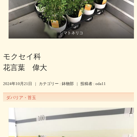
シマトネリコ
モクセイ科
花言葉 偉大
2024年10月21日
|
カテゴリー :
鉢物部
|
投稿者 : oda11
ダバリア・苔玉