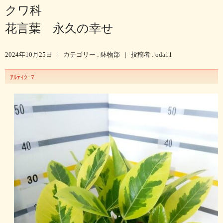
クワ科
花言葉 永久の幸せ
2024年10月25日
|
カテゴリー :
鉢物部
|
投稿者 : oda11
ｱﾙﾃｨｼｰﾏ