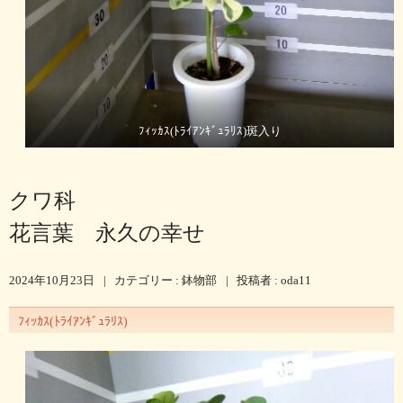
ﾌｨｯｶｽ(ﾄﾗｲｱﾝｷﾞｭﾗﾘｽ)斑入り
クワ科
花言葉 永久の幸せ
2024年10月23日
|
カテゴリー :
鉢物部
|
投稿者 : oda11
ﾌｨｯｶｽ(ﾄﾗｲｱﾝｷﾞｭﾗﾘｽ)