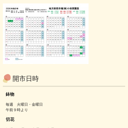
開市日時
鉢物
毎週 火曜日・金曜日
午前９時より
切花