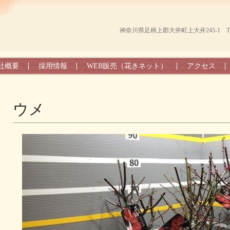
神奈川県足柄上郡大井町上大井245-1 TEL（0
社概要
採用情報
WEB販売（花きネット）
アクセス
ウメ