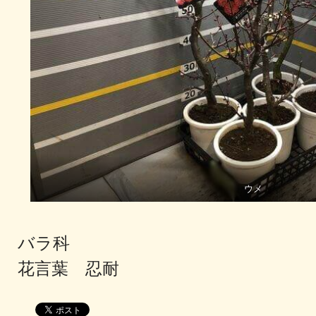
ウメ
バラ科
花言葉 忍耐