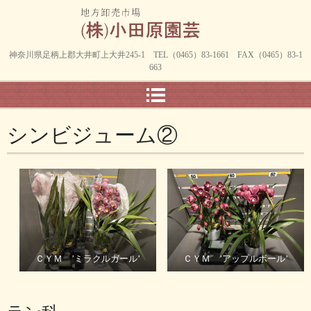
神奈川県足柄上郡大井町上大井245-1 TEL（0465）83-1661 FAX（0465）83-1
663
シンビジューム②
ＣＹＭ ’ミラクルガール’
ＣＹＭ ’アップルボール’