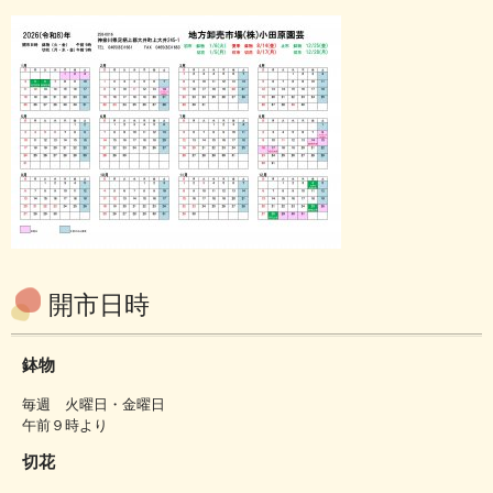
開市日時
鉢物
毎週 火曜日・金曜日
午前９時より
切花