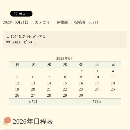
2023年6月21日
|
カテゴリー :
鉢物部
|
投稿者 : oda11
←
ｱﾝｹﾞﾛﾆｱ･ｾﾚﾅﾊﾟｰﾌﾟﾙ
ｻｻﾞﾝｸﾛｽ ﾋﾟﾝｸ
→
2023年6月
月
火
水
木
金
土
日
1
2
3
4
5
6
7
8
9
10
11
12
13
14
15
16
17
18
19
20
21
22
23
24
25
26
27
28
29
30
« 5月
7月 »
2026年日程表