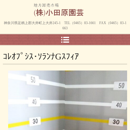
神奈川県足柄上郡大井町上大井245-1 TEL（0465）83-1661 FAX（0465）83-1
663
ｺﾚｵﾌﾟｼｽ･ｿﾗﾝﾅGｽﾌｨｱ