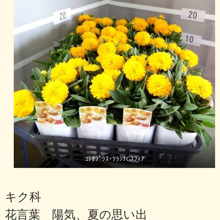
ｺﾚｵﾌﾟｼｽ･ｿﾗﾝﾅGｽﾌｨｱ
キク科
花言葉 陽気、夏の思い出