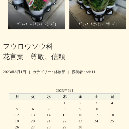
ｾﾞﾗﾆｭｰﾑ(ｸｵﾘﾃｨｰｼﾘｰｽﾞ)
ｾﾞﾗﾆｭｰﾑ(ｸｵﾘﾃｨｰｼﾘｰｽﾞ)
フウロウソウ科
花言葉 尊敬、信頼
2023年6月1日
|
カテゴリー :
鉢物部
|
投稿者 : oda11
2023年6月
月
火
水
木
金
土
日
1
2
3
4
5
6
7
8
9
10
11
12
13
14
15
16
17
18
19
20
21
22
23
24
25
26
27
28
29
30