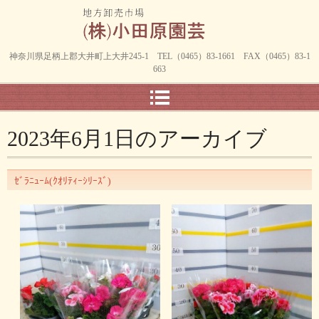
神奈川県足柄上郡大井町上大井245-1 TEL（0465）83-1661 FAX（0465）83-1
663
2023年6月1日
のアーカイブ
ｾﾞﾗﾆｭｰﾑ(ｸｵﾘﾃｨｰｼﾘｰｽﾞ)