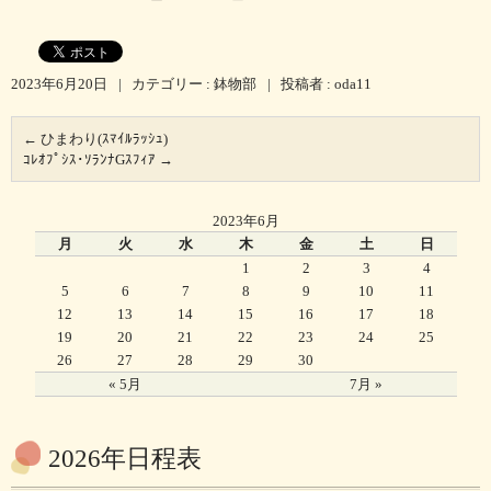
2023年6月20日
|
カテゴリー :
鉢物部
|
投稿者 : oda11
←
ひまわり(ｽﾏｲﾙﾗｯｼｭ)
ｺﾚｵﾌﾟｼｽ･ｿﾗﾝﾅGｽﾌｨｱ
→
2023年6月
月
火
水
木
金
土
日
1
2
3
4
5
6
7
8
9
10
11
12
13
14
15
16
17
18
19
20
21
22
23
24
25
26
27
28
29
30
« 5月
7月 »
2026年日程表