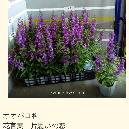
ｱﾝｹﾞﾛﾆｱ･ｾﾚﾅﾊﾟｰﾌﾟﾙ
オオバコ科
花言葉 片思いの恋