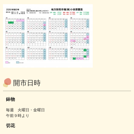
開市日時
鉢物
毎週 火曜日・金曜日
午前９時より
切花