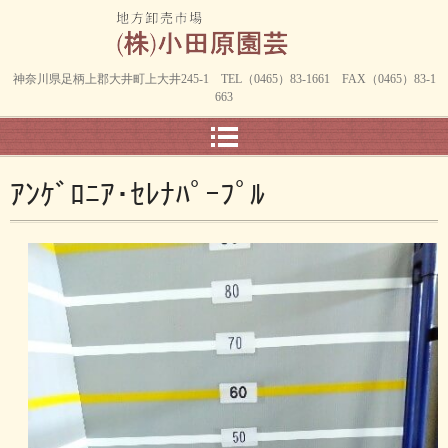
神奈川県足柄上郡大井町上大井245-1 TEL（0465）83-1661 FAX（0465）83-1
663
ｱﾝｹﾞﾛﾆｱ･ｾﾚﾅﾊﾟｰﾌﾟﾙ