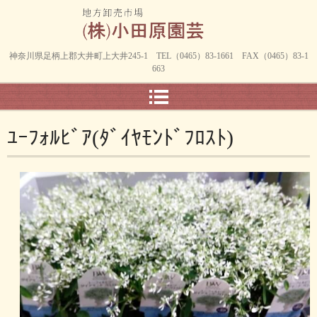
神奈川県足柄上郡大井町上大井245-1 TEL（0465）83-1661 FAX（0465）83-1
663
ﾕｰﾌｫﾙﾋﾞｱ(ﾀﾞｲﾔﾓﾝﾄﾞﾌﾛｽﾄ)