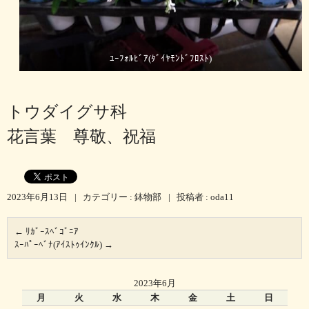
ﾕｰﾌｫﾙﾋﾞｱ(ﾀﾞｲﾔﾓﾝﾄﾞﾌﾛｽﾄ)
トウダイグサ科
花言葉 尊敬、祝福
2023年6月13日
|
カテゴリー :
鉢物部
|
投稿者 : oda11
←
ﾘｶﾞｰｽﾍﾞｺﾞﾆｱ
ｽｰﾊﾟｰﾍﾞﾅ(ｱｲｽﾄｩｲﾝｸﾙ)
→
2023年6月
月
火
水
木
金
土
日