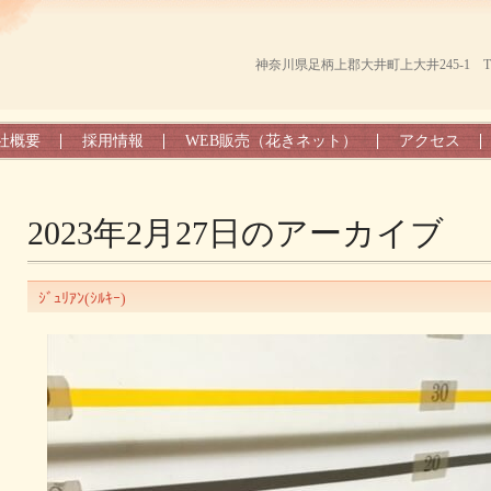
神奈川県足柄上郡大井町上大井245-1 TEL（0
社概要
採用情報
WEB販売（花きネット）
アクセス
2023年2月27日
のアーカイブ
ｼﾞｭﾘｱﾝ(ｼﾙｷｰ)