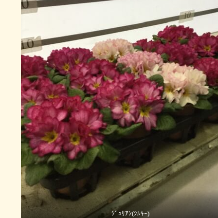
ｼﾞｭﾘｱﾝ(ｼﾙｷｰ)