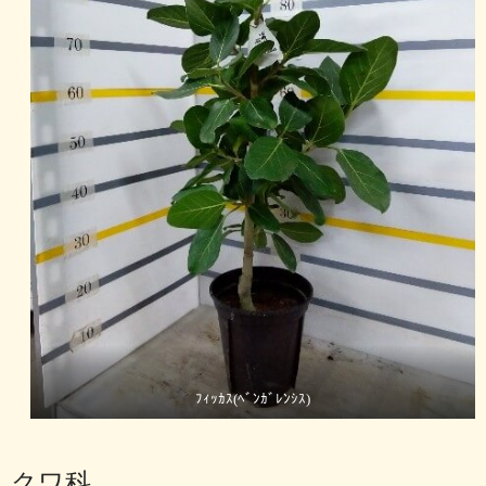
ﾌｨｯｶｽ(ﾍﾞﾝｶﾞﾚﾝｼｽ)
クワ科