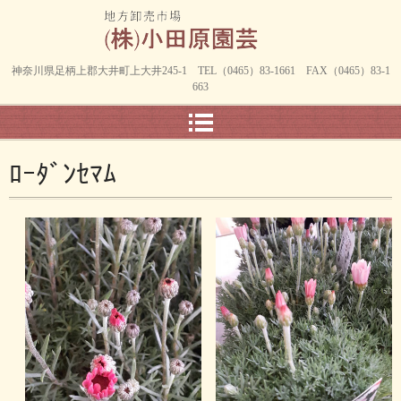
神奈川県足柄上郡大井町上大井245-1 TEL（0465）83-1661 FAX（0465）83-1
663
ﾛｰﾀﾞﾝｾﾏﾑ