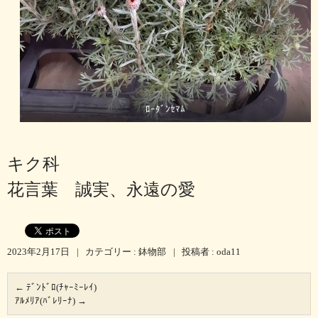
ﾛｰﾀﾞﾝｾﾏﾑ
キク科
花言葉 誠実、永遠の愛
2023年2月17日
|
カテゴリー :
鉢物部
|
投稿者 : oda11
←
ﾃﾞﾝﾄﾞﾛ(ﾁｬｰﾐｰﾚｲ)
ｱﾙﾒﾘｱ(ﾊﾞﾚﾘｰﾅ)
→