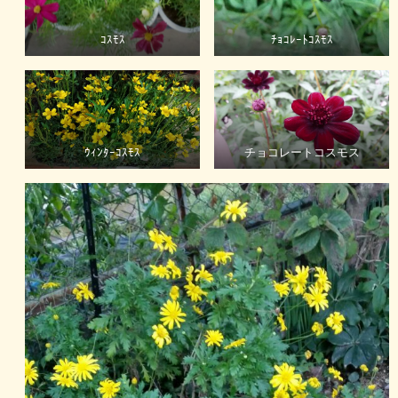
ｺｽﾓｽ
ﾁｮｺﾚｰﾄｺｽﾓｽ
ｳｨﾝﾀｰｺｽﾓｽ
チョコレートコスモス