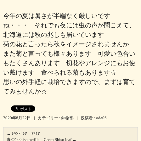
今年の夏は暑さが半端なく厳しいです
ね・・・ それでも夜には虫の声が聞こえて、
北海道には秋の兆しも届いています
菊の花と言ったら秋をイメージされませんか
また菊と言っても様々あります 可愛い色合い
もたくさんあります 切花やアレンジにもお使
い戴けます 食べられる菊もあります☆
思いの外手軽に栽培できますので、まずは育て
てみませんか☆
2020年8月22日
|
カテゴリー :
鉢物部
|
投稿者 : oda06
←
ﾁﾗﾝﾄﾞｼｱ ｷｱﾈｱ
青ジソshiso perilla、Green Shiso leaf
→