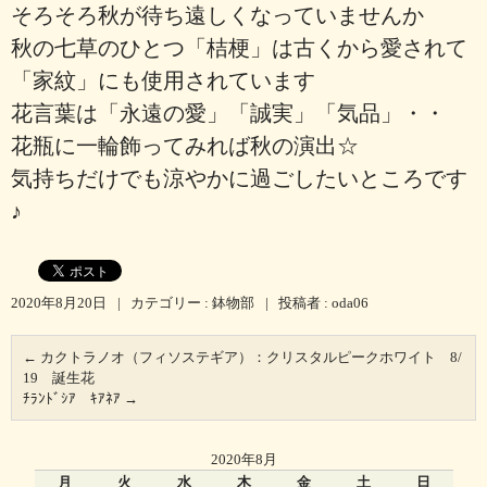
そろそろ秋が待ち遠しくなっていませんか
秋の七草のひとつ「桔梗」は古くから愛されて
「家紋」にも使用されています
花言葉は「永遠の愛」「誠実」「気品」・・
花瓶に一輪飾ってみれば秋の演出☆
気持ちだけでも涼やかに過ごしたいところです
♪
2020年8月20日
|
カテゴリー :
鉢物部
|
投稿者 : oda06
←
カクトラノオ（フィソステギア）：クリスタルピークホワイト 8/
19 誕生花
ﾁﾗﾝﾄﾞｼｱ ｷｱﾈｱ
→
2020年8月
月
火
水
木
金
土
日