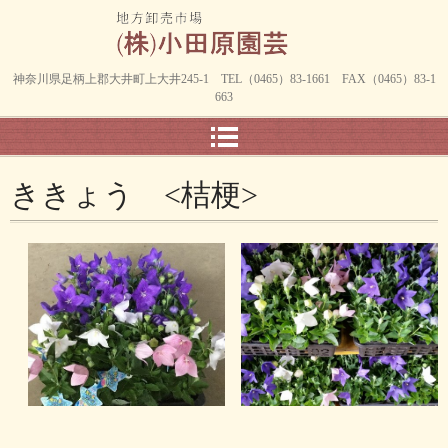
神奈川県足柄上郡大井町上大井245-1 TEL（0465）83-1661 FAX（0465）83-1
663
ききょう <桔梗>