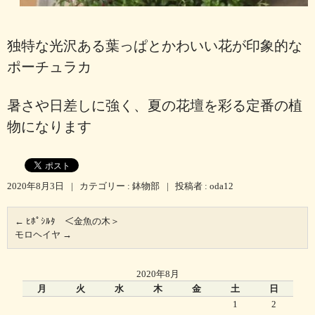
独特な光沢ある葉っぱとかわいい花が印象的な
ポーチュラカ
暑さや日差しに強く、夏の花壇を彩る定番の植
物になります
2020年8月3日
|
カテゴリー :
鉢物部
|
投稿者 : oda12
←
ﾋﾎﾟｼﾙﾀ ＜金魚の木＞
モロヘイヤ
→
2020年8月
月
火
水
木
金
土
日
1
2