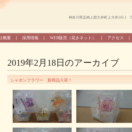
神奈川県足柄上郡大井町上大井245-1 TEL（0
社概要
採用情報
WEB販売（花きネット）
アクセス
2019年2月18日
のアーカイブ
シャボンフラワー 新商品入荷！