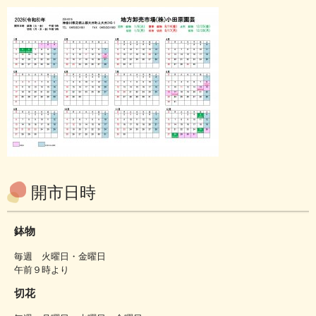
開市日時
鉢物
毎週 火曜日・金曜日
午前９時より
切花