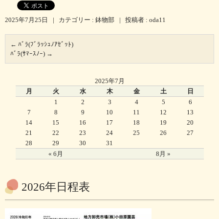
2025年7月25日
|
カテゴリー :
鉢物部
|
投稿者 : oda11
←
ﾊﾞﾗ(ﾌﾞﾗｯｼｭﾉｱｾﾞｯﾄ)
ﾊﾞﾗ(ｻﾏｰｽﾉｰ)
→
2025年7月
月
火
水
木
金
土
日
1
2
3
4
5
6
7
8
9
10
11
12
13
14
15
16
17
18
19
20
21
22
23
24
25
26
27
28
29
30
31
« 6月
8月 »
2026年日程表