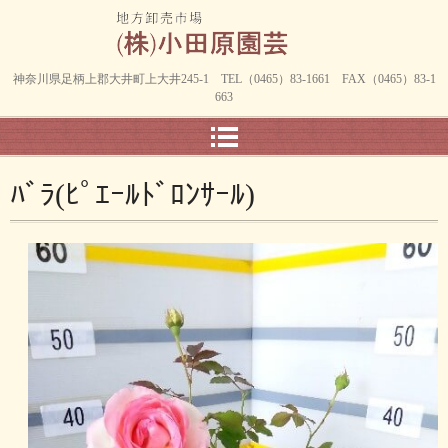
神奈川県足柄上郡大井町上大井245-1 TEL（0465）83-1661 FAX（0465）83-1
663
ﾊﾞﾗ(ﾋﾟｴｰﾙﾄﾞﾛﾝｻｰﾙ)