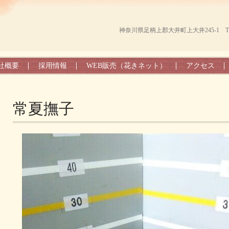
神奈川県足柄上郡大井町上大井245-1 TEL（0
社概要
採用情報
WEB販売（花きネット）
アクセス
常夏撫子