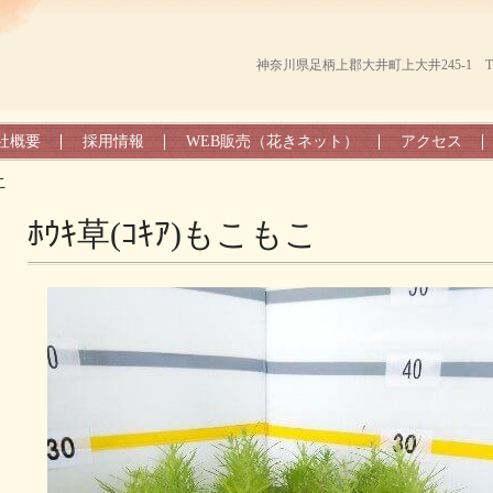
神奈川県足柄上郡大井町上大井245-1 TEL（0
社概要
採用情報
WEB販売（花きネット）
アクセス
こ
ﾎｳｷ草(ｺｷｱ)もこもこ