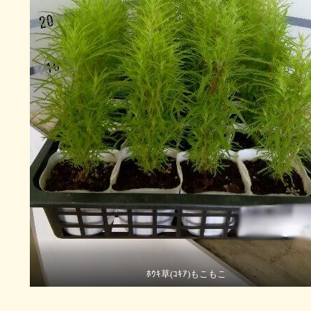
ﾎｳｷ草(ｺｷｱ)もこもこ