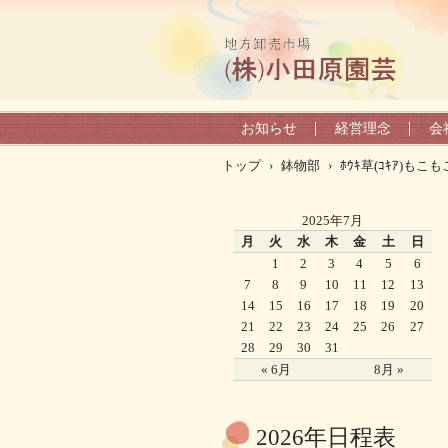
お知らせ
経営理念
会
トップ
›
鉢物部
›
ﾎｳｷ草(ｺｷｱ)もこも
2025年7月
月
火
水
木
金
土
日
1
2
3
4
5
6
7
8
9
10
11
12
13
14
15
16
17
18
19
20
21
22
23
24
25
26
27
28
29
30
31
« 6月
8月 »
2026年日程表