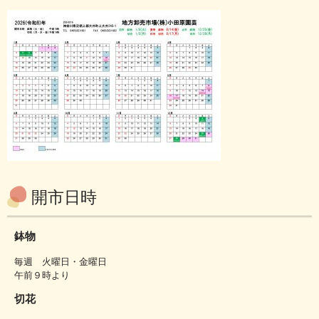
開市日時
鉢物
毎週 火曜日・金曜日
午前９時より
切花