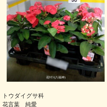
花ｷﾘﾝ(八福神)
トウダイグサ科
花言葉 純愛