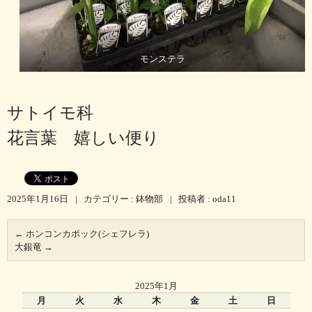
モンステラ
サトイモ科
花言葉 嬉しい便り
2025年1月16日
|
カテゴリー :
鉢物部
|
投稿者 : oda11
←
ホンコンカポック(シェフレラ)
大銀竜
→
2025年1月
月
火
水
木
金
土
日