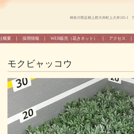
神奈川県足柄上郡大井町上大井245-1 TEL（0
社概要
採用情報
WEB販売（花きネット）
アクセス
モクビャッコウ