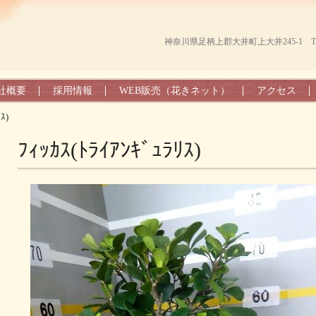
神奈川県足柄上郡大井町上大井245-1 TEL（0
社概要
採用情報
WEB販売（花きネット）
アクセス
ｽ)
ﾌｨｯｶｽ(ﾄﾗｲｱﾝｷﾞｭﾗﾘｽ)