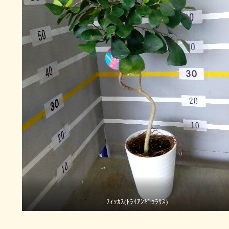
ﾌｨｯｶｽ(ﾄﾗｲｱﾝｷﾞｭﾗﾘｽ)