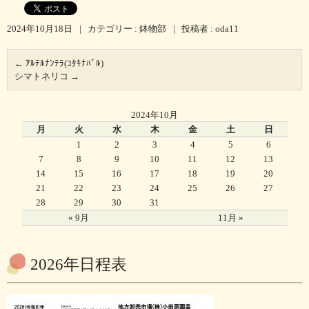
2024年10月18日
|
カテゴリー :
鉢物部
|
投稿者 : oda11
←
ｱﾙﾃﾙﾅﾝﾃﾗ(ｺﾀｷﾅﾊﾞﾙ)
シマトネリコ
→
2024年10月
月
火
水
木
金
土
日
1
2
3
4
5
6
7
8
9
10
11
12
13
14
15
16
17
18
19
20
21
22
23
24
25
26
27
28
29
30
31
« 9月
11月 »
2026年日程表