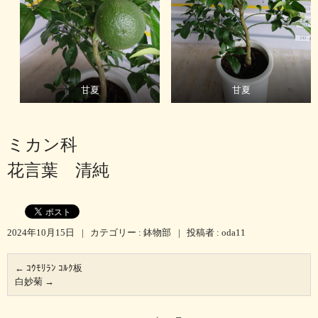
甘夏
甘夏
ミカン科
花言葉 清純
2024年10月15日
|
カテゴリー :
鉢物部
|
投稿者 : oda11
←
ｺｳﾓﾘﾗﾝ ｺﾙｸ板
白妙菊
→