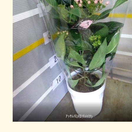
ｱｯｻﾑ匂桜(ﾘﾒｲｸ)