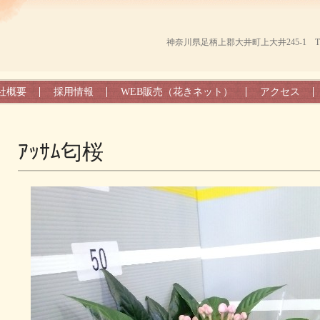
神奈川県足柄上郡大井町上大井245-1 TEL（0
社概要
採用情報
WEB販売（花きネット）
アクセス
ｱｯｻﾑ匂桜