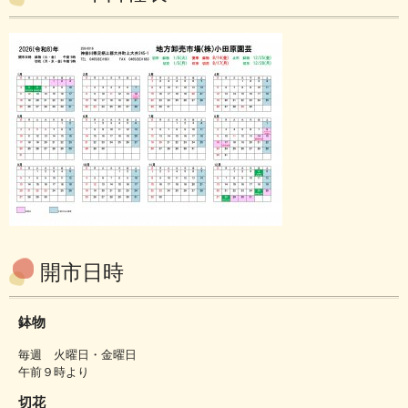
開市日時
鉢物
毎週 火曜日・金曜日
午前９時より
切花