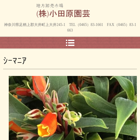
神奈川県足柄上郡大井町上大井245-1 TEL（0465）83-1661 FAX（0465）83-1
663
ｼｰﾏﾆｱ