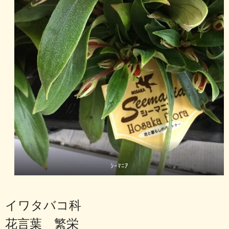
ｼｰﾏﾆｱ
イワタバコ科
花言葉 繁栄