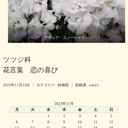
アザレア・スノーシャイン
ツツジ科
花言葉 恋の喜び
2023年11月14日
|
カテゴリー :
鉢物部
|
投稿者 : oda11
2023年11月
月
火
水
木
金
土
日
1
2
3
4
5
6
7
8
9
10
11
12
13
14
15
16
17
18
19