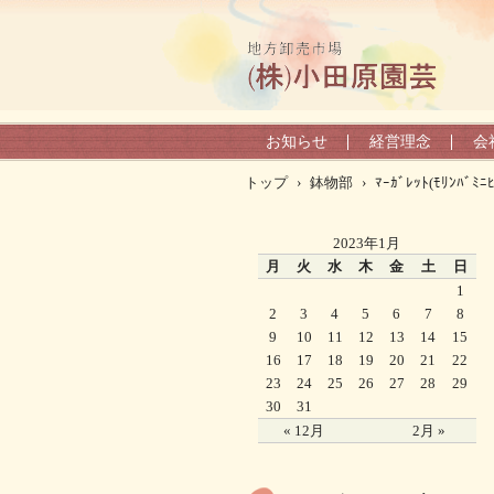
お知らせ
経営理念
会
トップ
›
鉢物部
›
ﾏｰｶﾞﾚｯﾄ(ﾓﾘﾝﾊﾞﾐﾆﾋ
2023年1月
月
火
水
木
金
土
日
1
2
3
4
5
6
7
8
9
10
11
12
13
14
15
16
17
18
19
20
21
22
23
24
25
26
27
28
29
30
31
« 12月
2月 »