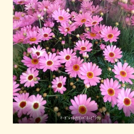
ﾏｰｶﾞﾚｯﾄ(ﾓﾘﾝﾊﾞﾐﾆﾋﾟﾝｸ)