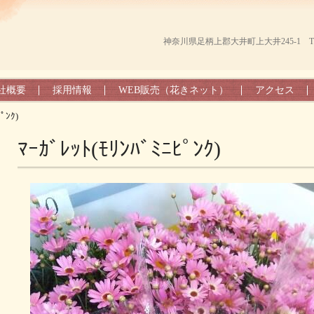
神奈川県足柄上郡大井町上大井245-1 TEL（0
社概要
採用情報
WEB販売（花きネット）
アクセス
ﾟﾝｸ)
ﾏｰｶﾞﾚｯﾄ(ﾓﾘﾝﾊﾞﾐﾆﾋﾟﾝｸ)