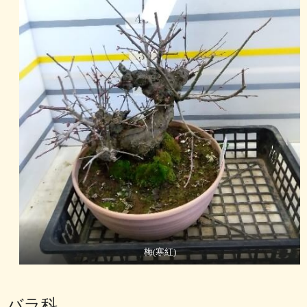
梅(寒紅)
バラ科